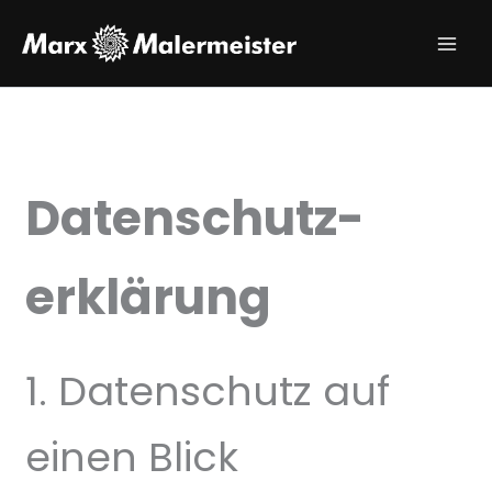
Zum
Inhalt
Main
springen
Men
Datenschutz­
erklärung
1. Datenschutz auf
einen Blick