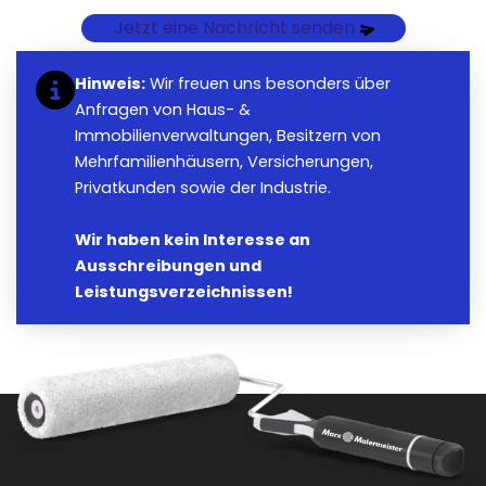
Jetzt eine Nachricht senden
Hinweis:
Wir freuen uns besonders über
Anfragen von Haus- &
Immobilienverwaltungen, Besitzern von
Mehrfamilienhäusern, Versicherungen,
Privatkunden sowie der Industrie.
Wir haben kein Interesse an
Ausschreibungen und
Leistungsverzeichnissen!